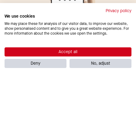
Privacy policy
We use cookies
We may place these for analysis of our visitor data, to improve our website,
show personalised content and to give you a great website experience. For
more information about the cookies we use open the settings.
Accept all
Deny
No, adjust
Vaša banka u vašim rukama!
Uz našu aplikaciju, banka je tamo gde si ti. Samo
preuzmi aplikaciju i upravljaj svime online – gde god i
kad god želiš.
Pregled stanja na računu
Transferi unutar banke
Domaći transferi