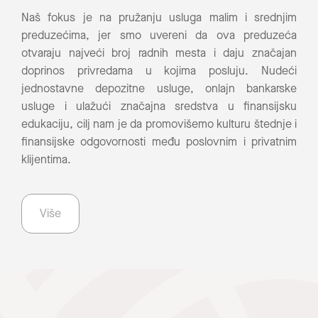
Naš fokus je na pružanju usluga malim i srednjim
preduzećima, jer smo uvereni da ova preduzeća
otvaraju najveći broj radnih mesta i daju značajan
doprinos privredama u kojima posluju. Nudeći
jednostavne depozitne usluge, onlajn bankarske
usluge i ulažući značajna sredstva u finansijsku
edukaciju, cilj nam je da promovišemo kulturu štednje i
finansijske odgovornosti među poslovnim i privatnim
klijentima.
Više