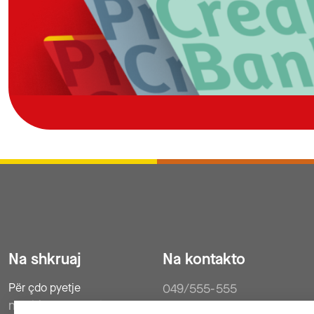
Na shkruaj
Na kontakto
Për çdo pyetje
049/555-555
na shkruaj e-mail
038/555-555