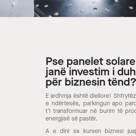
Pse panelet solare
janë investim i du
për biznesin tënd
E ardhmja është diellore! Shfrytë
e ndërtesës, parkingun apo parc
t’i transformuar në burim të pro
energjisë së pastër.
A e dini sa kursen biznesi jua