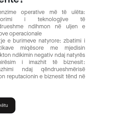
enzime operative më të ulëta:
dorimi i teknologjive të
drueshme ndihmon në uljen e
ove operacionale
tje e burimeve natyrore: zbatimi i
ktikave miqësore me mjedisin
kton ndikimin negativ ndaj natyrës
mirësim i imazhit të biznesit:
azhimi ndaj qëndrueshmërisë
on reputacionin e biznesit tënd në
 këtu