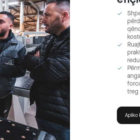
Shp
për
qën
kost
Ruaj
pra
redu
Për
ang
forc
treg
Apliko