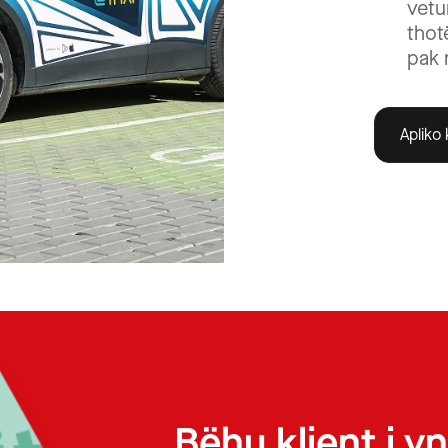
vetu
thot
pak 
Apliko
Bëhu klient i yn