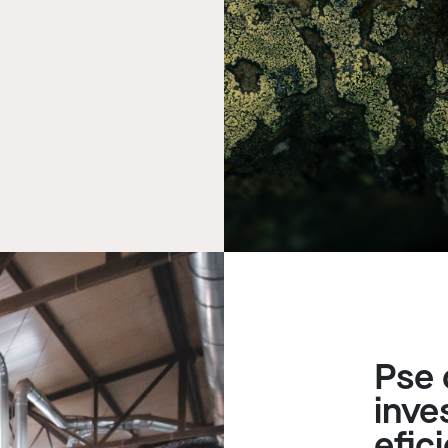
Pse 
inve
efiç