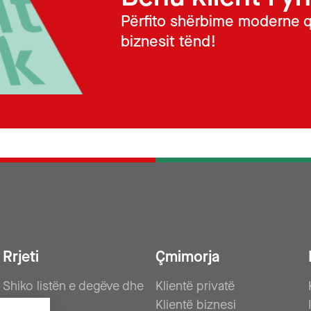
Përfito shërbime moderne q
biznesit tënd!
Rrjeti
Çmimorja
Shiko listën e degëve dhe
Klientë privatë
ATM
Klientë biznesi