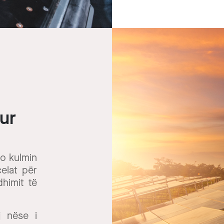
hur
?
zo kulmin
elat për
dhimit të
j nëse i