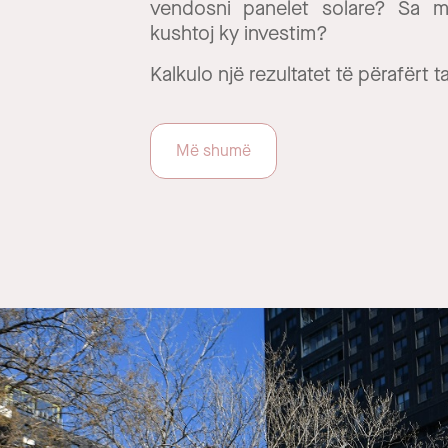
vendosni panelet solare? Sa m
kushtoj ky investim?
Kalkulo një rezultatet të përafërt t
Më shumë