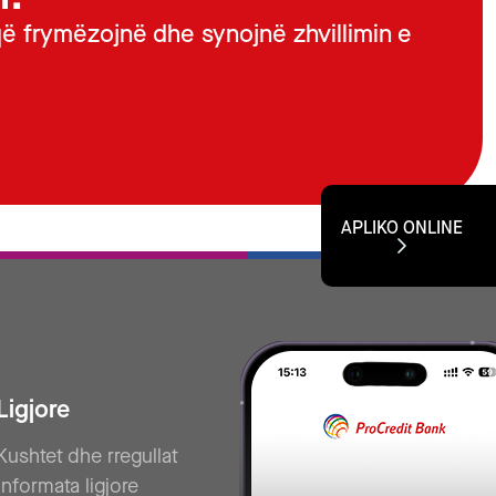
ë frymëzojnë dhe synojnë zhvillimin e
APLIKO ONLINE
Ligjore
Kushtet dhe rregullat
Informata ligjore