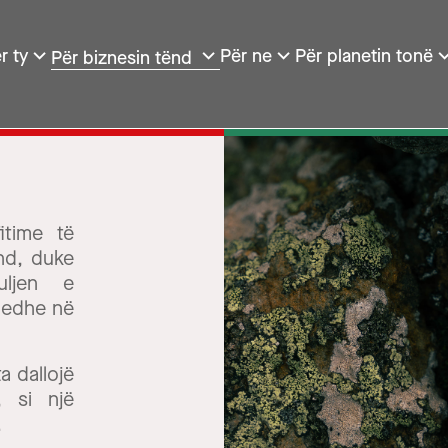
r ty
Për ne
Për planetin tonë
Për biznesin tënd
fitime të
nd, duke
uljen e
 edhe në
a dallojë
, si një
.