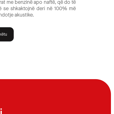
rat me benzinë apo naftë, që do të
ë se shkaktojnë deri në 100% më
ndotje akustike.
 këtu
i.