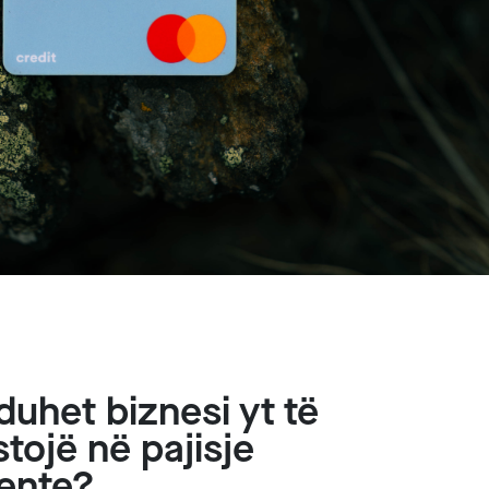
duhet biznesi yt të
stojë në pajisje
iente?