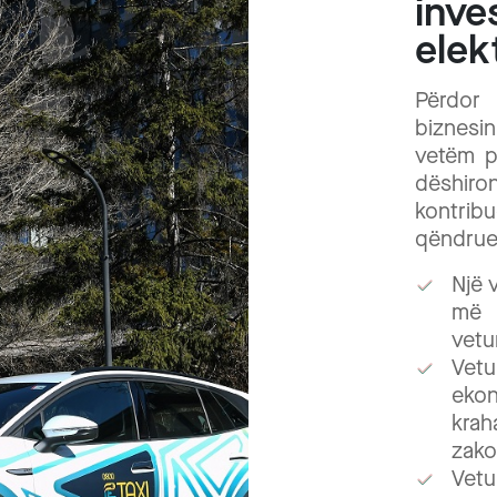
inve
elek
Përdor 
biznesin
vetëm p
dëshiro
kontri
qëndru
Një 
më 
vetu
Vetu
eko
kra
zak
Vetu