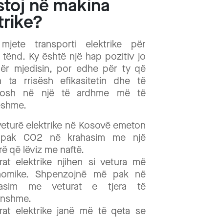
stoj në makina
trike?
mjete transporti elektrike për
 tënd. Ky është një hap pozitiv jo
ër mjedisin, por edhe për ty që
n ta rrisësh efikasitetin dhe të
buosh në një të ardhme më të
eshme.
veturë elektrike në Kosovë emeton
pak CO2 në krahasim me një
rë që lëviz me naftë.
rat elektrike njihen si vetura më
nomike. Shpenzojnë më pak në
hasim me veturat e tjera të
onshme.
rat elektrike janë më të qeta se