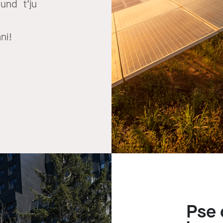
und t’ju
ani!
Pse 