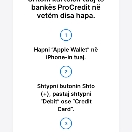
bankës ProCredit në
vetëm disa hapa.
1
Hapni “Apple Wallet” në
iPhone-in tuaj.
2
Shtypni butonin Shto
(+), pastaj shtypni
“Debit” ose “Credit
Card”.
3