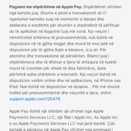
Paguani me shpërblime në Apple Pay:
Shpërblimet ofrohen
nga kartela juaj. Shuma e plotë e transaksionit do t’i
ngarkohet kartelës suaj në momentin e blerjes dhe
deklarata e kreditimit për shumën e shpërblimit të përfituar
do të aplikohet në llogarinë tuaj më vonë. Kjo veçori i
nënshtrohet kritereve të pranueshmërisë, nuk është në
dispozicion në të gjitha tregjet dhe mund të mos jetë në
dispozicion për të gjitha llojet e blerjeve, si p.sh. Për
abonime dhe transaksione që përsëriten. Bilanci juaj i
shpërblimeve dhe të dhënat e tjera të shfaqura në kuletë
mund të vonohen për shkak të disa faktorëve, duke
përfshirë edhe shërbimin e internetit. Kjo veçori është në
dispozicion vetëm online dhe në aplikacione, në iPhone ose
iPad. Nuk është në dispozicion në dyqane. . Për më shumë
hollësi për pranueshmërinë dhe veçoritë e tjera, shihni
support.apple.com/120479
.
Apple Pay është një shërbim që ofrohet nga Apple
Payments Services LLC, një filial i Apple Inc. As Apple Inc.
e as Apple Payments Services LLC nuk janë bankë. Çdo
kartelë e përdorur në Apple Pay ofrohet nga emetuesi i