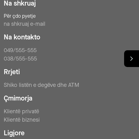
Na shkruaj
Për çdo pyetje
na shkruaj e-mail
Na kontakto
049/555-555
038/555-555
Rrjeti
Shiko listën e degëve dhe ATM
Çmimorja
Klientë privatë
Klientë biznesi
Ligjore