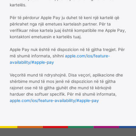
kartelës.
Për të përdorur Apple Pay ju duhet të keni një kartelë që
përkrahet nga një emetues kartelash partner. Për ta
verifikuar nëse kartela juaj është kompatibile me Apple Pay,
kontaktoni emetuesin e kartelës tuaj.
Apple Pay nuk është në dispozicion në të gjitha tregjet. Për
më shumë informata, shihni
apple.com/ios/feature-
availability/#apple-pay
Veçoritë mund të ndryshojnë. Disa veçori, aplikacione dhe
shërbime mund të mos jenë në dispozicion në të gjitha
rajonet ose në të gjitha gjuhët dhe mund të kërkojnë
harduer dhe softuer specifik. Për më shumë informata,
apple.com/ios/feature-availability/#apple-pay