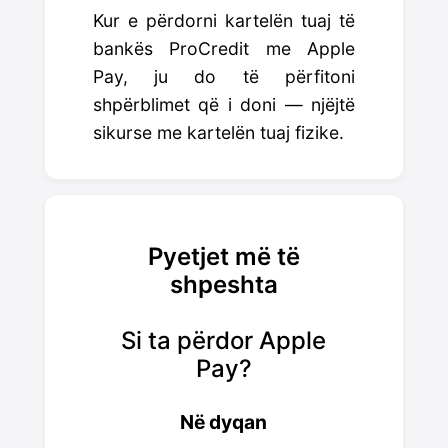
Kur e përdorni kartelën tuaj të
bankës ProCredit me Apple
Pay, ju do të përfitoni
shpërblimet që i doni — njëjtë
sikurse me kartelën tuaj fizike.
Pyetjet më të
shpeshta
Si ta përdor Apple
Sa është
Pay?
Apple Pa
Në dyqan
sigurisë të 