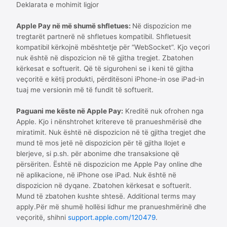
Deklarata e mohimit ligjor
Apple Pay në më shumë shfletues:
Në dispozicion me
tregtarët partnerë në shfletues kompatibil. Shfletuesit
kompatibil kërkojnë mbështetje për “WebSocket”. Kjo veçori
nuk është në dispozicion në të gjitha tregjet. Zbatohen
kërkesat e softuerit. Që të siguroheni se i keni të gjitha
veçoritë e këtij produkti, përditësoni iPhone-in ose iPad-in
tuaj me versionin më të fundit të softuerit.
Paguani me këste në Apple Pay:
Kreditë nuk ofrohen nga
Apple. Kjo i nënshtrohet kritereve të pranueshmërisë dhe
miratimit. Nuk është në dispozicion në të gjitha tregjet dhe
mund të mos jetë në dispozicion për të gjitha llojet e
blerjeve, si p.sh. për abonime dhe transaksione që
përsëriten. Është në dispozicion me Apple Pay online dhe
në aplikacione, në iPhone ose iPad. Nuk është në
dispozicion në dyqane. Zbatohen kërkesat e softuerit.
Mund të zbatohen kushte shtesë. Additional terms may
apply.Për më shumë hollësi lidhur me pranueshmërinë dhe
veçoritë, shihni
support.apple.com/120479
.