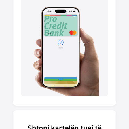
Shtoni kartelën tuaj të