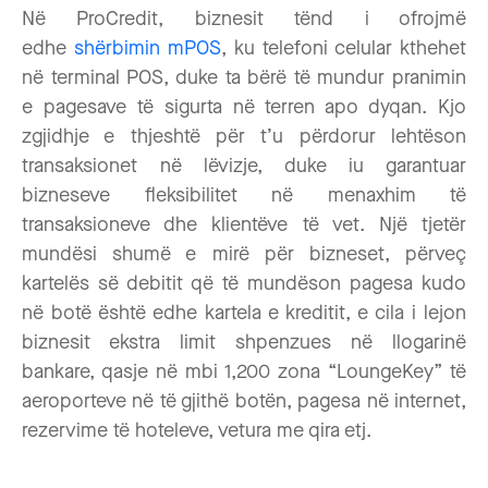
Në ProCredit, biznesit tënd i ofrojmë
edhe
shërbimin mPOS
, ku telefoni celular kthehet
në terminal POS, duke ta bërë të mundur pranimin
e pagesave të sigurta në terren apo dyqan. Kjo
zgjidhje e thjeshtë për t’u përdorur lehtëson
transaksionet në lëvizje, duke iu garantuar
bizneseve fleksibilitet në menaxhim të
transaksioneve dhe klientëve të vet. Një tjetër
mundësi shumë e mirë për bizneset, përveç
kartelës së debitit që të mundëson pagesa kudo
në botë është edhe kartela e kreditit, e cila i lejon
biznesit ekstra limit shpenzues në llogarinë
bankare, qasje në mbi 1,200 zona “LoungeKey” të
aeroporteve në të gjithë botën, pagesa në internet,
rezervime të hoteleve, vetura me qira etj.