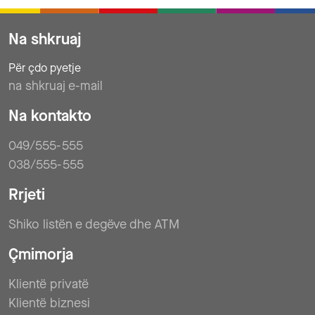
Na shkruaj
Për çdo pyetje
na shkruaj e-mail
Na kontakto
049/555-555
038/555-555
Rrjeti
Shiko listën e degëve dhe ATM
Çmimorja
Klientë privatë
Klientë biznesi