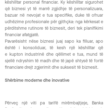
këshilltar personal financiar. Ky këshilltar sigurohet
që biznesi yt të marrë zgjidhje të personalizuara,
bazuar në nevojat e tua specifike, duke të ofruar
udhëzime profesionale për gjithçka: nga kërkesat e
përditshme rutinore të biznesit, deri tek planifikimi
financiar afatgjatë.
Pavarësisht nëse biznesi juaj sapo ka filluar, apo
është i konsoliduar, të kesh një këshilltar që
e kupton industrinë dhe qëllimet e tua, mund të
sjellë ndryshim të madh dhe të japë shtysë të fortë
financiare drejt zgjerimit dhe suksesit të biznesit.
Shërbime moderne dhe inovative
Përveç një viti pa tarifë mirëmbajtjeje, Banka