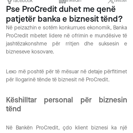
linkedin
twitter
Apple Pay
facebook
Rrjeti
Çka mund të bësh ti?
Limiti kreditor
Pse ProCredit duhet me qenë
Kartelat
ProConnect
Kredi personale 100% online deri në 10,000€
Bordi i drejtorëve
Google Pay
Puna në ProCredit
Për komunitetin
Kalkulatori i CO₂
Linja kreditore
patjetër banka e biznesit tënd?
e-Banking dhe transfertat
Çmimorja
Kredi për renovim
Bordi menaxhues
Aplikacioni mobil
Si ti bëhesh pjesë e ProCredit?
Siguria online
Në peizazhin e sotëm konkurrues ekonomik, Banka
Raporte të gjelbra
Kredi e gjelbër
e-Commerce
Kredi për veturë
ProCredit mbetet lidere në ofrimin e mundësive të
e-Banking dhe transfertat
Konkurset e punës
Sistemi i sinjalizimit
Certifikimet dhe anëtarësitë
Mbitërheqje
jashtëzakonshme për rritjen dhe suksesin e
POS dhe m-POS
Kredi për shkollim
Shërbimet me SMS
bizneseve kosovare.
Financimi tregtar
Publikimet financiare
SMS shërbimet
Kredi e gjelbër
Marrëveshjet me partnerë
Raportet tremujore
Deponimi i parave kesh mbi EUR 10,000
Lexo më poshtë për të mësuar në detaje përfitimet
Mbitërheqje
Apliko për kredi deri në 100,000€
për llogarinë tënde të biznesit në ProCredit.
Raporte vjetore
Grantet
Kurset e këmbimit
Këshilltar personal për biznesin
Indexi WAIR
tënd
Në Bankën ProCredit, çdo klient biznesi ka një