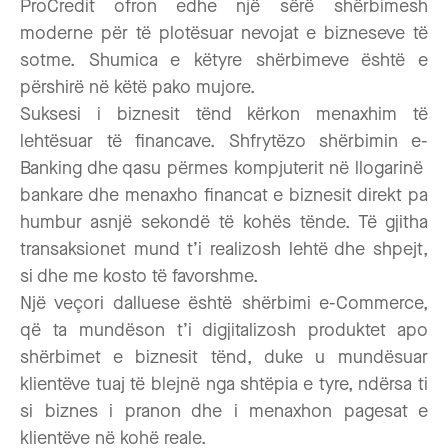
ProCredit ofron edhe një sërë shërbimesh
moderne për të plotësuar nevojat e bizneseve të
sotme. Shumica e këtyre shërbimeve është e
përshirë në këtë pako mujore.
Suksesi i biznesit tënd kërkon menaxhim të
lehtësuar të financave. Shfrytëzo shërbimin e-
Banking dhe qasu përmes kompjuterit në llogarinë
bankare dhe menaxho financat e biznesit direkt pa
humbur asnjë sekondë të kohës tënde. Të gjitha
transaksionet mund t’i realizosh lehtë dhe shpejt,
si dhe me kosto të favorshme.
Një veçori dalluese është shërbimi e-Commerce,
që ta mundëson t’i digjitalizosh produktet apo
shërbimet e biznesit tënd, duke u mundësuar
klientëve tuaj të blejnë nga shtëpia e tyre, ndërsa ti
si biznes i pranon dhe i menaxhon pagesat e
klientëve në kohë reale.