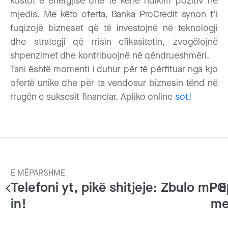
kostot e energjisë dhe të kenë ndikim pozitiv në
mjedis. Me këto oferta, Banka ProCredit synon t’i
fuqizojë bizneset që të investojnë në teknologji
dhe strategji që rrisin efikasitetin, zvogëlojnë
shpenzimet dhe kontribuojnë në qëndrueshmëri.
Tani është momenti i duhur për të përfituar nga kjo
ofertë unike dhe për ta vendosur biznesin tënd në
rrugën e suksesit financiar. Apliko online
sot!
E MËPARSHME
Telefoni yt, pikë shitjeje: Zbulo mPO
E
in!
me